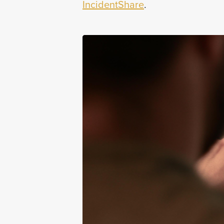
IncidentShare
.