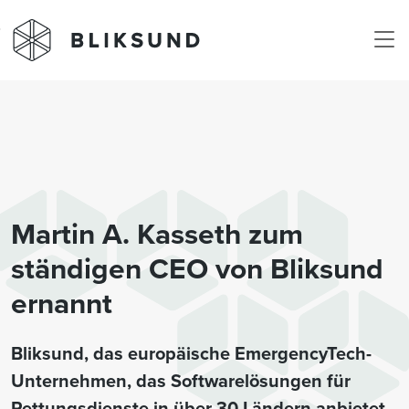
Skip to main content
Martin A. Kasseth zum
ständigen CEO von Bliksund
ernannt
Bliksund, das europäische EmergencyTech-
Unternehmen, das Softwarelösungen für
Rettungsdienste in über 30 Ländern anbietet,