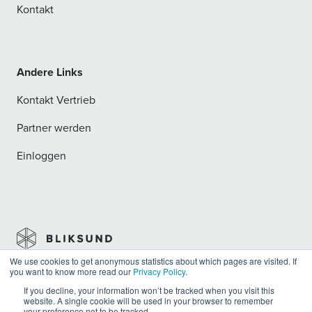
Kontakt
Andere Links
Kontakt Vertrieb
Partner werden
Einloggen
We use cookies to get anonymous statistics about which pages are visited. If
you want to know more read our
Privacy Policy
.
Privacy
Allgemeine Geschäftsbedingungen
Impressum
If you decline, your information won’t be tracked when you visit this
website. A single cookie will be used in your browser to remember
your preference not to be tracked.