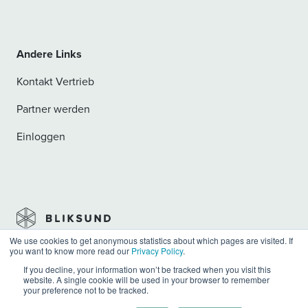
Andere Links
Kontakt Vertrieb
Partner werden
Einloggen
We use cookies to get anonymous statistics about which pages are visited. If
you want to know more read our
Privacy Policy
.
Privacy
Allgemeine Geschäftsbedingungen
Impressum
If you decline, your information won’t be tracked when you visit this
website. A single cookie will be used in your browser to remember
your preference not to be tracked.