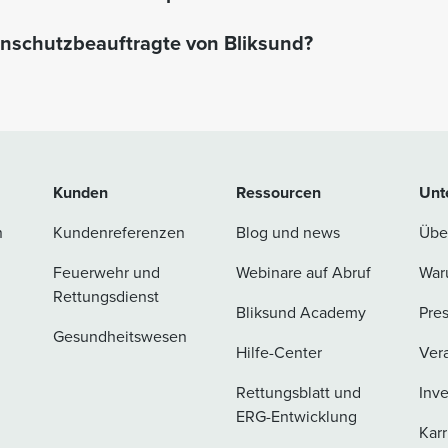
enschutzbeauftragte von Bliksund?
Kunden
Ressourcen
Unt
n
Kundenreferenzen
Blog und news
Übe
Feuerwehr und
Webinare auf Abruf
War
Rettungsdienst
Bliksund Academy
Pre
Gesundheitswesen
Hilfe-Center
Ver
Rettungsblatt und
Inv
ERG-Entwicklung
Karr