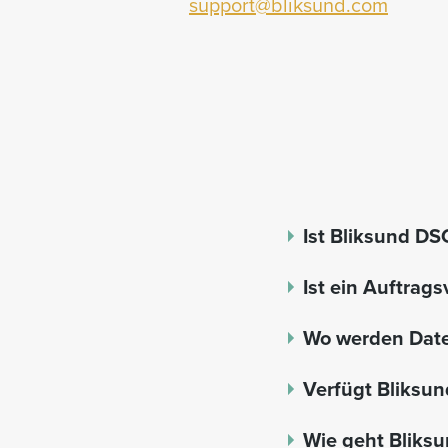
support@bliksund.com
Ist Bliksund D
Ist ein Auftrag
Wo werden Date
Verfügt Bliksun
Wie geht Bliks