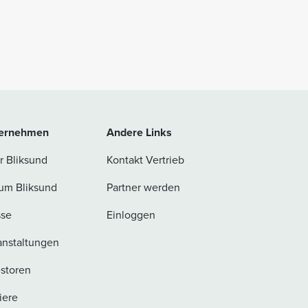
ernehmen
Andere Links
r Bliksund
Kontakt Vertrieb
um Bliksund
Partner werden
sse
Einloggen
anstaltungen
estoren
iere